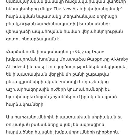
կառավարական բանակի ռազմավարական կարեւոր
հենակետերից մեկը։ The New Arab-ի փոխանցմամբ՝
հարձակման նպատակը տեղահանված սիրիացի
բնակչության «արժանապատիվ եւ անվտանգ»
վերադաձի ապահովման համար վերահսկողության
գոտու ընդարձակումն է։
Հարձակումն իրականացնող «Ջեյշ ալ-Իզա»
խմբավորման խոսնակ Մուստաֆա Բաքքուրը Al-Araby
Al-Jadeed-ին ասել է, որ գործողություններն անցկացվել
են ի պատասխան վերջին մի քանի շաբաթվա
ընթացքում սիրիական բանակի եւ դաշնակից
աշխարհազորային ուժերի կուտակումների եւ
հյուսիսարեւմտյան շրջաններում իրականացրած
հարձակումների:
Այս հարձակումներին ի պատասխան սիրիական եւ
ռուսական բանակները սկսել են ավիացիոն
հարվածներ հասցնել խմբավորումների դիրքերին։