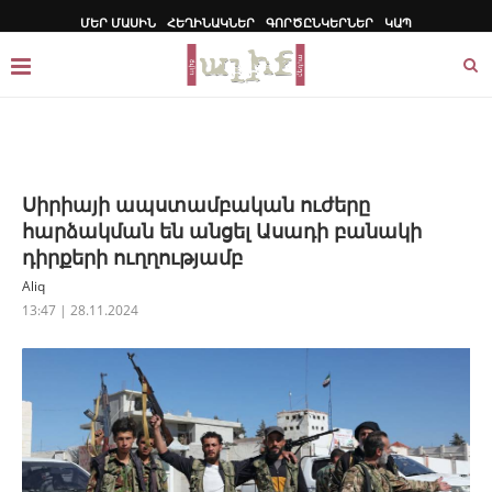
ՄԵՐ ՄԱՍԻՆ
ՀԵՂԻՆԱԿՆԵՐ
ԳՈՐԾԸՆԿԵՐՆԵՐ
ԿԱՊ
Սիրիայի ապստամբական ուժերը
հարձակման են անցել Ասադի բանակի
դիրքերի ուղղությամբ
Aliq
13:47 | 28.11.2024