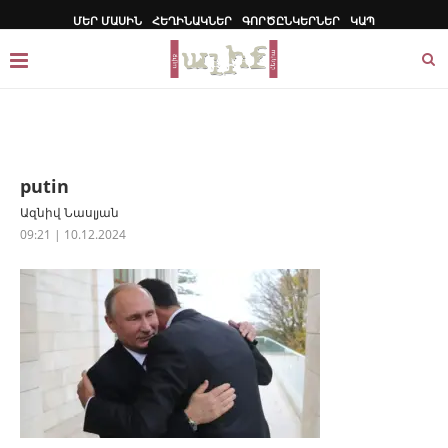
ՄԵՐ ՄԱՍԻՆ
ՀԵՂԻՆԱԿՆԵՐ
ԳՈՐԾԸՆԿԵՐՆԵՐ
ԿԱՊ
putin
Ազնիվ Նասլյան
09:21 | 10.12.2024