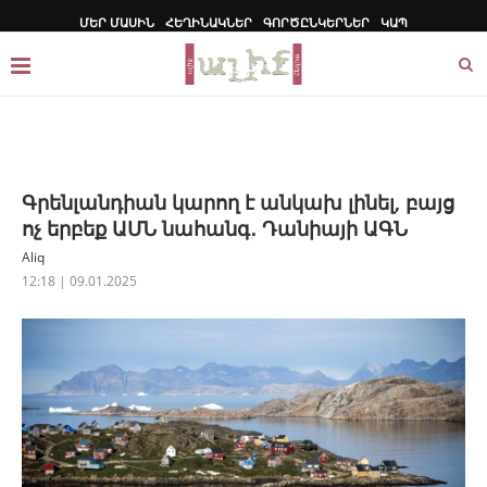
ՄԵՐ ՄԱՍԻՆ
ՀԵՂԻՆԱԿՆԵՐ
ԳՈՐԾԸՆԿԵՐՆԵՐ
ԿԱՊ
Գրենլանդիան կարող է անկախ լինել, բայց
ոչ երբեք ԱՄՆ նահանգ․ Դանիայի ԱԳՆ
Aliq
12:18 | 09.01.2025