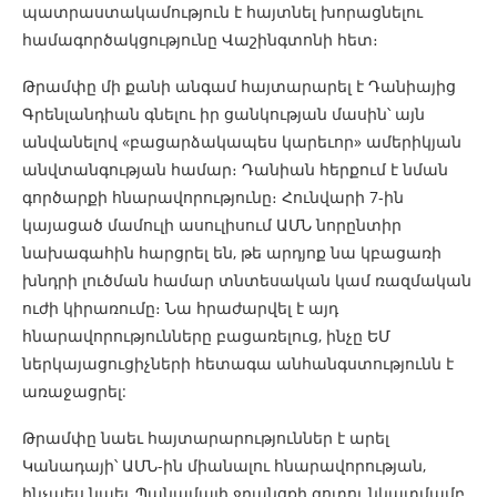
պատրաստակամություն է հայտնել խորացնելու
համագործակցությունը Վաշինգտոնի հետ։
Թրամփը մի քանի անգամ հայտարարել է Դանիայից
Գրենլանդիան գնելու իր ցանկության մասին՝ այն
անվանելով «բացարձակապես կարեւոր» ամերիկյան
անվտանգության համար։ Դանիան հերքում է նման
գործարքի հնարավորությունը։ Հունվարի 7-ին
կայացած մամուլի ասուլիսում ԱՄՆ նորընտիր
նախագահին հարցրել են, թե արդյոք նա կբացառի
խնդրի լուծման համար տնտեսական կամ ռազմական
ուժի կիրառումը։ Նա հրաժարվել է այդ
հնարավորությունները բացառելուց, ինչը ԵՄ
ներկայացուցիչների հետագա անհանգստությունն է
առաջացրել:
Թրամփը նաեւ հայտարարություններ է արել
Կանադայի՝ ԱՄՆ-ին միանալու հնարավորության,
ինչպես նաեւ Պանամայի ջրանցքի գոտու նկատմամբ