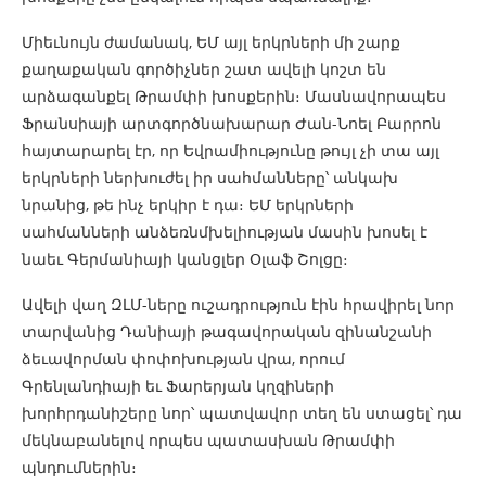
Միեւնույն ժամանակ, ԵՄ այլ երկրների մի շարք
քաղաքական գործիչներ շատ ավելի կոշտ են
արձագանքել Թրամփի խոսքերին։ Մասնավորապես
Ֆրանսիայի արտգործնախարար Ժան-Նոել Բարրոն
հայտարարել էր, որ Եվրամիությունը թույլ չի տա այլ
երկրների ներխուժել իր սահմանները՝ անկախ
նրանից, թե ինչ երկիր է դա։ ԵՄ երկրների
սահմանների անձեռնմխելիության մասին խոսել է
նաեւ Գերմանիայի կանցլեր Օլաֆ Շոլցը։
Ավելի վաղ ԶԼՄ-ները ուշադրություն էին հրավիրել նոր
տարվանից Դանիայի թագավորական զինանշանի
ձեւավորման փոփոխության վրա, որում
Գրենլանդիայի եւ Ֆարերյան կղզիների
խորհրդանիշերը նոր՝ պատվավոր տեղ են ստացել՝ դա
մեկնաբանելով որպես պատասխան Թրամփի
պնդումներին։