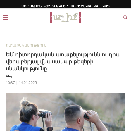
ՄԵՐ ՄԱՍԻՆ
ՀԵՂԻՆԱԿՆԵՐ
ԳՈՐԾԸՆԿԵՐՆԵՐ
ԿԱՊ
ՔԱՂԱՔԱԿԱՆՈՒԹՅՈՒՆ
ԵՄ դիտորդական առաքելությունն ու դրա
վերաբերյալ վնասակար թեզերի
սնանկությունը
Aliq
10:37 | 14.01.2025