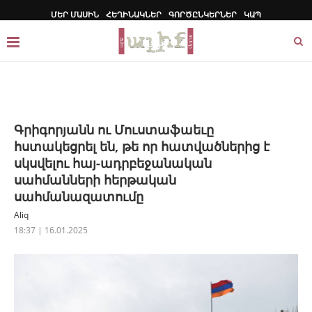
ՄԵՐ ՄԱՍԻՆ
ՀԵՂԻՆԱԿՆԵՐ
ԳՈՐԾԸՆԿԵՐՆԵՐ
ԿԱՊ
Գրիգորյանն ու Մուստաֆաեւը
հստակեցրել են, թե որ հատվածներից է
սկսվելու հայ-ադրբեջանական
սահմանների հերթական
սահմանազատումը
Aliq
18:37 | 16.01.2025