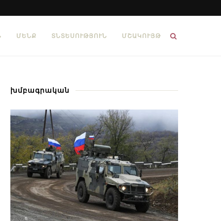
Ն
ՄԵՆՔ
ՏՆՏԵՍՈՒԹՅՈՒՆ
ՄՇԱԿՈՒՅԹ
խմբագրական