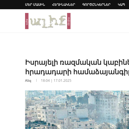
ՄԵՐ ՄԱՍԻՆ
ՀԵՂԻՆԱԿՆԵՐ
ԳՈՐԾԸՆԿԵՐՆԵՐ
ԿԱՊ
Իսրայելի ռազմական կաբին
հրադադարի համաձայանգի
Aliq
18:04 | 17.01.2025