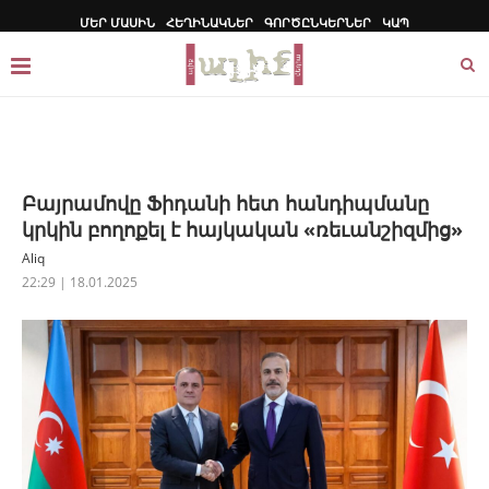
ՄԵՐ ՄԱՍԻՆ
ՀԵՂԻՆԱԿՆԵՐ
ԳՈՐԾԸՆԿԵՐՆԵՐ
ԿԱՊ
Բայրամովը Ֆիդանի հետ հանդիպմանը
կրկին բողոքել է հայկական «ռեւանշիզմից»
Aliq
22:29 | 18.01.2025