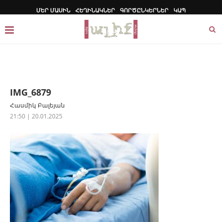
ՄԵՐ ՄԱՍԻՆ
ՀԵՂԻՆԱԿՆԵՐ
ԳՈՐԾԸՆԿԵՐՆԵՐ
ԿԱՊ
IMG_6879
Հասմիկ Բալեյան
21:50 | 20.01.2025