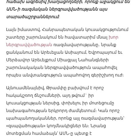
հաճախ ագրեսիվ խաղացողների, որոնք աջակցում են
ԱՄՆ-ի ռազմական ներգրավվածությանն այս
տարածաշրջաններում:
Լայն իմաստով, Հանրապետական կուսակցությունում
շատերը շարունակում են հավատարիմ մնալ
խոր
ներգրավվածության
ռազմավարությանը․ նրանք
ցանկանում են Արեւելյան Ասիայում, Եվրոպայում եւ
Մերձավոր Արեւելքում Միացյալ Նահանգների
շարունակական ներգրավվածություն ապահովել
որպես անվտանգություն ապահովող գերիշխող ուժ։
Այնուամենայնիվ, Թրամփը բախվում է որոշ
հակակշռող ճնշումների, այդ թվում` իր
կուսակցության ներսից, փոխելու իր մոտեցումը
նախագահության երկրորդ ժամկետում։ Կան որոշ
պահպանողականներ, որոնք այլ ռազմավարության՝
«զսպվածության» կողմնակիցներ են։ Նրանց
մոտեցման համաձայն՝ ԱՄՆ-ը պետք է