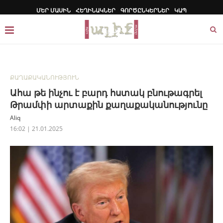
ՄԵՐ ՄԱՍԻՆ
ՀԵՂԻՆԱԿՆԵՐ
ԳՈՐԾԸՆԿԵՐՆԵՐ
ԿԱՊ
ՔԱՂԱՔԱԿԱՆՈՒԹՅՈՒՆ
Ահա թե ինչու է բարդ հստակ բնութագրել
Թրամփի արտաքին քաղաքականությունը
Aliq
16:02 | 21.01.2025