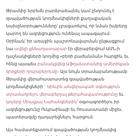
Թրամփը երբեմն բարձրաձայնել կամ ընդունել է
զսպվածության կողմնակիցների քաղաքական
նախընտրությունները՝ չբացառելով, որ նման խմբերը
կարող են ազդեցություն ունենալ ապագայում։
Օրինակ՝ իր առաջին պաշտոնավարման ընթացքում
նա
ավելի քննադատաբար
էր վերաբերվում ԱՄՆ-ի
դաշնակիցների կողմից «բեռի բաժանման» հարցին, եւ
հենց այսպես
բանակցվեց Աֆղանստանից ամերիկյան
զորքերի դուրսբերումը
։ Այս նույն տրամաբանությամբ
Թրամփը վերահաստատեց զսպվածության
կողմնակիցների`
Կիեւին անվերապահ օգնություն
տրամադրելու վերաբերյալ թերահավատությունը
եւ
կոչերը Միացյալ Նահանգներին
՝ օգտագործելու իր
ազդեցությունը Ուկրաինայի եւ Ռուսաստանի միջեւ
պատերազմը դադարեցնելու հարցում։
Այս համատեքստում զսպվածության կողմնակից