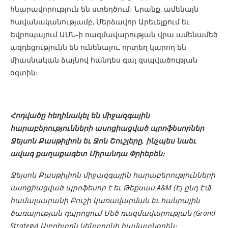
հնարավորություն են ստեղծում։ Նրանք, ամենայն
հավանականությամբ, Մերձավոր Արեւելքում եւ
Եվրոպայում ԱՄՆ-ի ռազմավարության վրա ամենամեծ
ազդեցությունն են ունենալու, որտեղ կարող են
միասնական ձայնով հանդես գալ զսպվածության
օգտին։
Հոդվածը հեղինակել են միջազգային
հարաբերությունների ասոցիացված պրոֆեսորներ
Ջեյսոն Քասթիլիոն եւ Ջոն Շուշլերը, ինչպես նաեւ
ավագ քաղաքագետ Միրանդա Փրիեբեն։
Ջեյսոն Քասթիլիոն միջազգային հարաբերությունների
ասոցիացված պրոֆեսոր է եւ Թեքսաս A&M (Էյ ընդ Էմ)
համալսարանի Բուշի կառավարման եւ հանրային
ծառայության դպրոցում Մեծ ռազմավարության (Grand
Strategy) Ալբրիտոն կենտրոնի համատնօրեն։