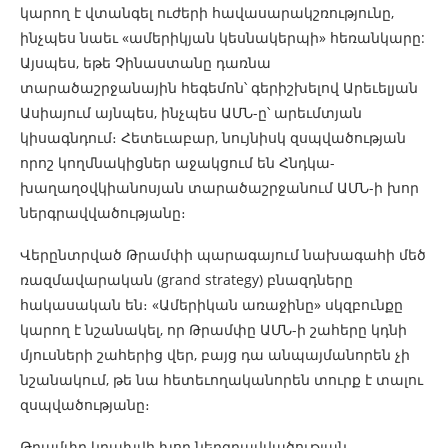
կարող է վտանգել ուժերի հավասարակշռությունը,
ինչպես նաեւ «ամերիկյան կեսնակերպի» հեռանկարը:
Այսպես, եթե Չինաստանը դառնա
տարածաշրջանային հեգեմոն՝ գերիշխելով Արեւելյան
Ասիայում այնպես, ինչպես ԱՄՆ-ը՝ արեւմտյան
կիսագնդում։ Հետեւաբար, նույնիսկ զսպվածության
որոշ կողմնակիցներ աջակցում են Հնդկա-
խաղաղօվկիանոսյան տարածաշրջանում ԱՄՆ-ի խոր
ներգրավվածությանը։
Վերընտրված Թրամփի պարագայում նախագահի մեծ
ռազմավարական (grand strategy) բնազդները
հակասական են։ «Ամերիկան առաջինը» սկզբունքը
կարող է նշանակել, որ Թրամփը ԱՄՆ-ի շահերը կդնի
մյուսների շահերից վեր, բայց դա անպայմանորեն չի
նշանակում, թե նա հետեւողականորեն տուրք է տալու
զսպվածությանը։
Թրամփը կբախվի խոր ներգրավվածության