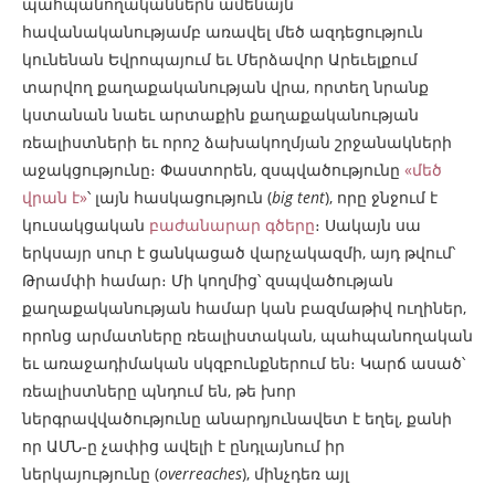
պահպանողականներն ամենայն
հավանականությամբ առավել մեծ ազդեցություն
կունենան Եվրոպայում եւ Մերձավոր Արեւելքում
տարվող քաղաքականության վրա, որտեղ նրանք
կստանան նաեւ արտաքին քաղաքականության
ռեալիստների եւ որոշ ձախակողմյան շրջանակների
աջակցությունը։ Փաստորեն, զսպվածությունը
«մեծ
վրան է»
՝ լայն հասկացություն (
big tent
), որը ջնջում է
կուսակցական
բաժանարար գծերը
։ Սակայն սա
երկսայր սուր է ցանկացած վարչակազմի, այդ թվում՝
Թրամփի համար։ Մի կողմից՝ զսպվածության
քաղաքականության համար կան բազմաթիվ ուղիներ,
որոնց արմատները ռեալիստական, պահպանողական
եւ առաջադիմական սկզբունքներում են։ Կարճ ասած՝
ռեալիստները պնդում են, թե խոր
ներգրավվածությունը անարդյունավետ է եղել, քանի
որ ԱՄՆ-ը չափից ավելի է ընդլայնում իր
ներկայությունը (
overreaches
), մինչդեռ այլ