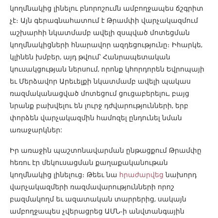
կողմնակից լինելու բնորոշումն ամբողջապես ճշգրիտ
չէ։ Այն գերագնահատում է Թրամփի վարչակազմում
աշխարհի նկատմամբ ավելի զսպված մոտեցման
կողմնակիցների հնարավոր ազդեցությունը։ Իհարկե,
կլինեն խմբեր, այդ թվում՝ Հանրապետական
կուսակցության ներսում, որոնք կհորդորեն Եվրոպայի
եւ Մերձավոր Արեւելքի նկատմամբ ավելի պակաս
ռազմականացված մոտեցում ցուցաբերելու, բայց
նրանք բախվելու են լուրջ դժվարությունների, երբ
փորձեն վարչակազմին համոզել ընդունել նման
առաջարկներ:
Իր առաջին պաշտոնավարման ընթացքում Թրամփը
հեռու էր մեկուսացման քաղաքականութան
կողմնակից լինելուց։ Թեեւ նա
հրաժարվեց
նախորդ
վարչակազմերի ռազմավարությունների որոշ
բազմակողմ եւ ազատական տարրերից, սակայն
ամբողջապես չվերացրեց ԱՄՆ-ի անվտանգային