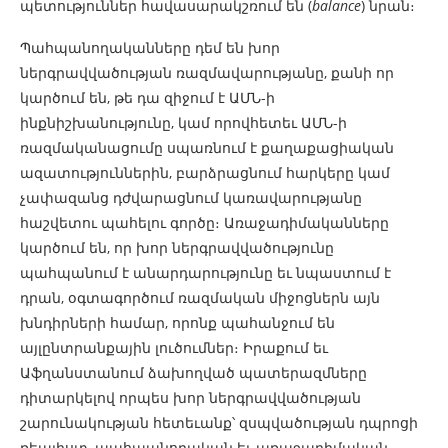
պետություններ հավասարակշռում են (
balance
) նրան։
Պահպանողականները դեմ են խոր
ներգրավվածության ռազմավարությանը, քանի որ
կարծում են, թե դա զիջում է ԱՄՆ-ի
ինքնիշխանությունը, կամ որովհետեւ ԱՄՆ-ի
ռազմականացումը սպառնում է քաղաքացիական
ազատություններին, բարձրացնում հարկերը կամ
չափազանց դժվարացնում կառավարությանը
հաշվետու պահելու գործը։ Առաջադիմականները
կարծում են, որ խոր ներգրավվածությունը
պահպանում է անարդարությունը եւ նպաստում է
դրան, օգտագործում ռազմական միջոցներն այն
խնդիրների համար, որոնք պահանջում են
այլընտրանքային լուծումներ։ Իրաքում եւ
Աֆղանստանում ձախողված պատերազմները
դիտարկելով որպես խոր ներգրավվածության
շարունակության հետեւանք՝ զսպվածության դպրոցի
ռեալիստ, պահպանողական եւ առաջադիմական