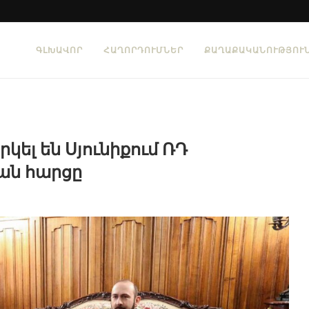
ԳԼԽԱՎՈՐ
ՀԱՂՈՐԴՈՒՄՆԵՐ
ՔԱՂԱՔԱԿԱՆՈՒԹՅՈՒ
կել են Սյունիքում ՌԴ
ան հարցը