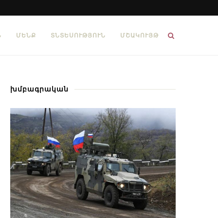
Ն
ՄԵՆՔ
ՏՆՏԵՍՈՒԹՅՈՒՆ
ՄՇԱԿՈՒՅԹ
խմբագրական