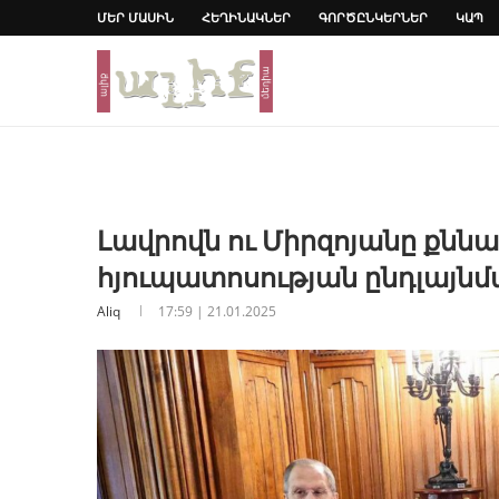
ՄԵՐ ՄԱՍԻՆ
ՀԵՂԻՆԱԿՆԵՐ
ԳՈՐԾԸՆԿԵՐՆԵՐ
ԿԱՊ
Լավրովն ու Միրզոյանը քննար
հյուպատոսության ընդլայնմ
Aliq
17:59 | 21.01.2025