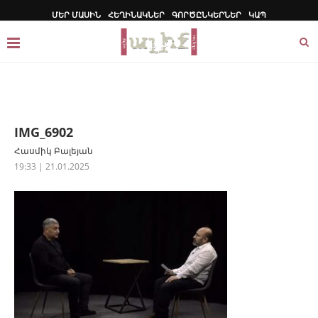
ՄԵՐ ՄԱՍԻՆ
ՀԵՂԻՆԱԿՆԵՐ
ԳՈՐԾԸՆԿԵՐՆԵՐ
ԿԱՊ
IMG_6902
Հասմիկ Բալեյան
19:33 | 21.01.2025