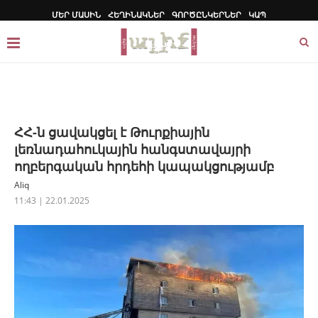
ՄԵՐ ՄԱՍԻՆ
ՀԵՂԻՆԱԿՆԵՐ
ԳՈՐԾԸՆԿԵՐՆԵՐ
ԿԱՊ
ՀՀ-ն ցավակցել է Թուրքիային
լեռնադահուկային հանգստավայրի
ողբերգական հրդեհի կապակցությամբ
Aliq
11:43 | 22.01.2025