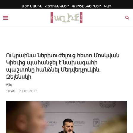
ՄԵՐ ՄԱՍԻՆ
ՀԵՂԻՆԱԿՆԵՐ
ԳՈՐԾԸՆԿԵՐՆԵՐ
ԿԱՊ
Ուկրաինա ներխուժելուց հետո Մոսկվան
Կիեւից պահանջել է նախագահի
պաշտոնը հանձնել Մեդվեդչուկին.
Զելենսկի
Aliq
10:46 | 23.01.2025