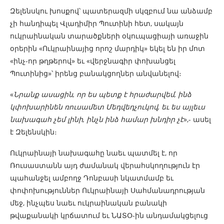
Զելենսկու խոսքով՝ պատերազմի սկզբում նա անձամբ
չի հանդիպել Վլադիմիր Պուտինի հետ, սակայն
ուկրաինական տարածքների օկուպացիայի առաջին
օրերին «Ուկրաինայից որոշ մարդիկ» եկել են իր մոտ
«ինչ-որ թղթերով» եւ «վերջնագիր փոխանցել
Պուտինից»՝ իրենց բանակցողներ անվանելով։
«
Նրանք ասացին, որ ես պետք է հրաժարվեմ, ինձ
կփոխարինեն ռուսամետ Մեդվեդչուկով, եւ ես այլեւս
նախագահ չեմ լինի, ինչն ինձ համար խնդիր չէ
»,- ասել
է Զելենսկին։
Ուկրաինայի նախագահը նաեւ պատմել է, որ
Ռուսաստանն այդ ժամանակ վերահսկողություն էր
պահանջել ամբողջ Դոնբասի նկատմամբ եւ
փոփոխություններ Ուկրաինայի Սահմանադրության
մեջ, ինչպես նաեւ ուկրաինական բանակի
թվաքանակի կրճատում եւ ՆԱՏՕ-ին անդամակցելուց