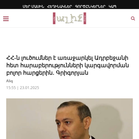
ՄԵՐ ՄԱՍԻՆ
ՀԵՂԻՆԱԿՆԵՐ
ԳՈՐԾԸՆԿԵՐՆԵՐ
ԿԱՊ
ՀՀ-ն լուծումներ է առաջարկել Ադրբեջանի
հետ հարաբերությունների կարգավորման
բոլոր հարցերին․ Գրիգորյան
Aliq
15:55 | 23.01.2025