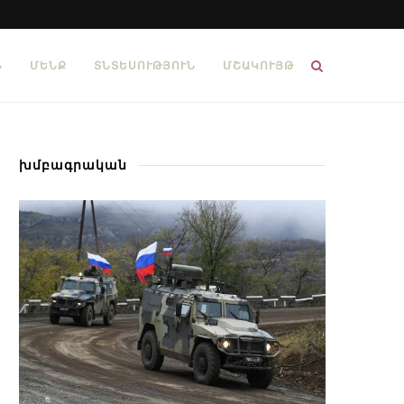
Ն
ՄԵՆՔ
ՏՆՏԵՍՈՒԹՅՈՒՆ
ՄՇԱԿՈՒՅԹ
խմբագրական