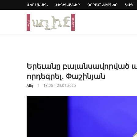
ՄԵՐ ՄԱՍԻՆ
ՀԵՂԻՆԱԿՆԵՐ
ԳՈՐԾԸՆԿԵՐՆԵՐ
ԿԱՊ
Երեւանը բալանսավորված ա
որդեգրել․ Փաշինյան
Aliq
18:06 | 23.01.2025