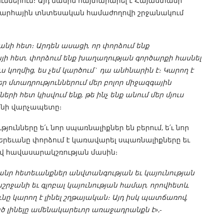
ւններում։ Այդ մասին հայտարարել է Հայաստանի
խարհային տնտեսական համաժողովի շրջանակում
անի հետ։ Արդեն ասացի, որ փորձում ենք
 հետ, փորձում ենք խաղաղության գործարքի հասնել
ւս կողմից, ես չեմ կարծում` դա անհնարին է։ Կարող է
ր մտադրություններում մեր բոլոր միջազգային
երի հետ կիսվում ենք, թե ինչ ենք անում մեր մյուս
անի վարչապետը։
ունները ե՛ւ նոր սպառնալիքներ են բերում, ե՛ւ նոր
ր Երեւանը փորձում է կառավարել սպառնալիքները եւ
ով հավասարակշռության մասին։
ծանր հետեւանքներ անվտանգության եւ կայունության
շրջանի եւ գլոբալ կայունության համար, որովհետև
ունը կարող է լինել շղթայական։ Այդ իսկ պատճառով,
ած լինելը ամենակարեւոր առաջադրանքն է
»,-