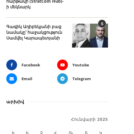
հարթակի (StratCom Hub)-
ի մեկնարկ
5
Գագիկ Ադիբեկյանի բաց
նամակը՝ հաջակցություն
Սամվել Կարապետյանի
Facebook
Youtube
Email
Telegram
արխիվ
Հունվարի 2025
Ե
Ե
Չ
Հ
Ու
Շ
Կ