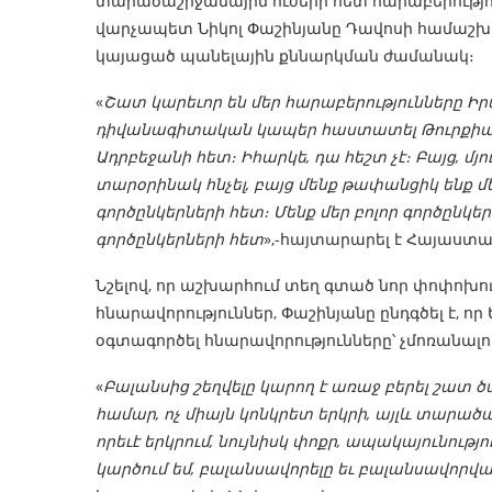
տարածաշրջանային ուժերի հետ հարաբերությո
վարչապետ Նիկոլ Փաշինյանը Դավոսի համաշ
կայացած պանելային քննարկման ժամանակ։
«
Շատ կարեւոր են մեր հարաբերությունները Իր
դիվանագիտական կապեր հաստատել Թուրքիայի
Ադրբեջանի հետ։ Իհարկե, դա հեշտ չէ։ Բայց, մյո
տարօրինակ հնչել, բայց մենք թափանցիկ ենք մե
գործընկերների հետ։ Մենք մեր բոլոր գործընկերն
գործընկերների հետ
»,-հայտարարել է Հայաստ
Նշելով, որ աշխարհում տեղ գտած նոր փոփոխությ
հնարավորություններ, Փաշինյանը ընդգծել է, ո
օգտագործել հնարավորությունները՝ չմոռանալ
«
Բալանսից շեղվելը կարող է առաջ բերել շատ 
համար, ոչ միայն կոնկրետ երկրի, այլև տարածա
որեւէ երկրում, նույնիսկ փոքր, ապակայունությ
կարծում եմ, բալանսավորելը եւ բալանսավորվ