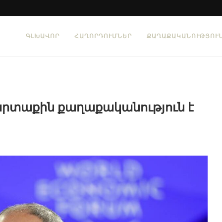
ԳԼԽԱՎՈՐ
ՀԱՂՈՐԴՈՒՄՆԵՐ
ՔԱՂԱՔԱԿԱՆՈՒԹՅՈՒ
րտաքին քաղաքականություն է