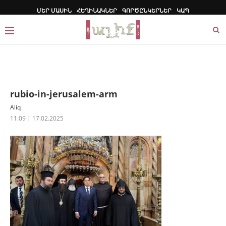
ՄԵՐ ՄԱՍԻՆ
ՀԵՂԻՆԱԿՆԵՐ
ԳՈՐԾԸՆԿԵՐՆԵՐ
ԿԱՊ
rubio-in-jerusalem-arm
Aliq
11:09 | 17.02.2025