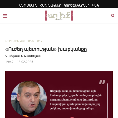
ՄԵՐ ՄԱՍԻՆ
ՀԵՂԻՆԱԿՆԵՐ
ԳՈՐԾԸՆԿԵՐՆԵՐ
ԿԱՊ
ՔԱՂԱՔԱԿԱՆՈՒԹՅՈՒՆ
«Ուժեղ պետության» խաբկանքը
Վահրամ Աթանեսյան
19:47 | 18.02.2025