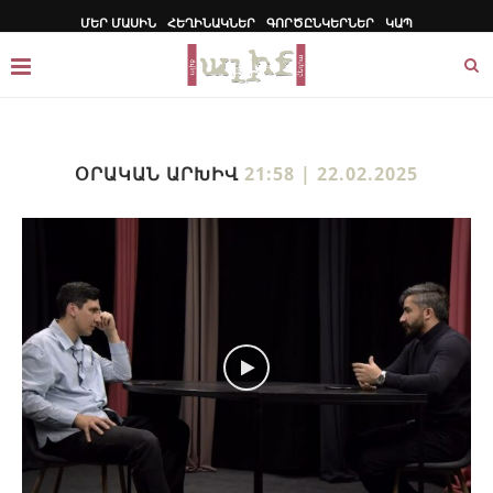
ՄԵՐ ՄԱՍԻՆ
ՀԵՂԻՆԱԿՆԵՐ
ԳՈՐԾԸՆԿԵՐՆԵՐ
ԿԱՊ
ՕՐԱԿԱՆ ԱՐԽԻՎ
21:58 | 22.02.2025