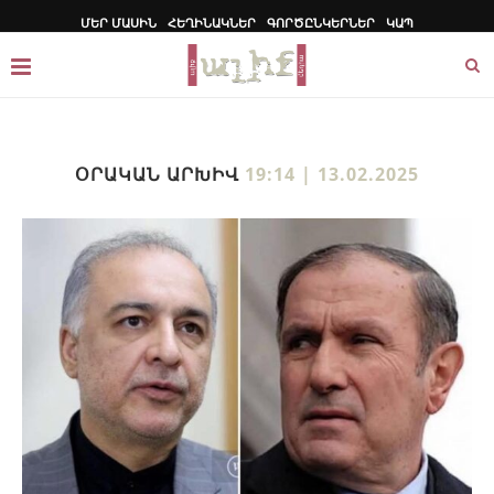
ՄԵՐ ՄԱՍԻՆ
ՀԵՂԻՆԱԿՆԵՐ
ԳՈՐԾԸՆԿԵՐՆԵՐ
ԿԱՊ
ՕՐԱԿԱՆ ԱՐԽԻՎ
19:14 | 13.02.2025