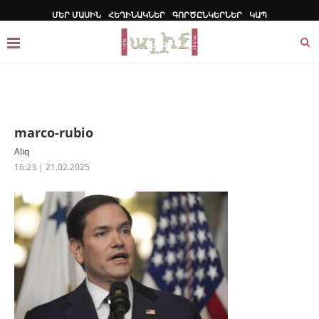
ՄԵՐ ՄԱՍԻՆ
ՀԵՂԻՆԱԿՆԵՐ
ԳՈՐԾԸՆԿԵՐՆԵՐ
ԿԱՊ
marco-rubio
Aliq
16:23 | 21.02.2025