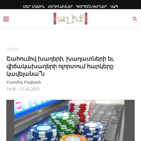
ՄԵՐ ՄԱՍԻՆ
ՀԵՂԻՆԱԿՆԵՐ
ԳՈՐԾԸՆԿԵՐՆԵՐ
ԿԱՊ
ՄԵՆՔ
Շահումով խաղերի, խաղատների եւ
վիճակախաղերի ոլորտում հարկերը
կավելանա՞ն
Հասմիկ Բալեյան
19:30 | 27.02.2025