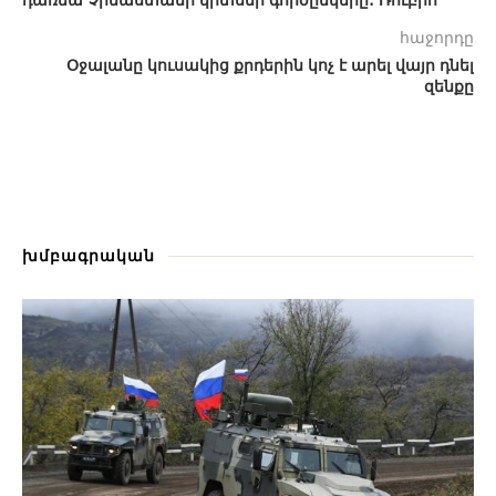
հաջորդը
Օջալանը կուսակից քրդերին կոչ է արել վայր դնել
զենքը
խմբագրական