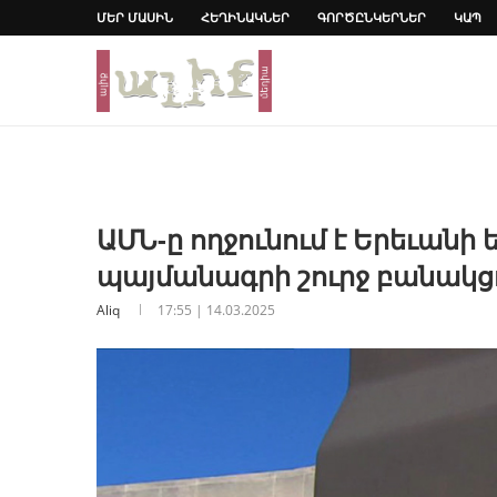
ՄԵՐ ՄԱՍԻՆ
ՀԵՂԻՆԱԿՆԵՐ
ԳՈՐԾԸՆԿԵՐՆԵՐ
ԿԱՊ
ԱՄՆ-ը ողջունում է Երեւանի
պայմանագրի շուրջ բանակց
Aliq
17:55 | 14.03.2025