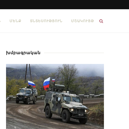
Ն
ՄԵՆՔ
ՏՆՏԵՍՈՒԹՅՈՒՆ
ՄՇԱԿՈՒՅԹ
խմբագրական