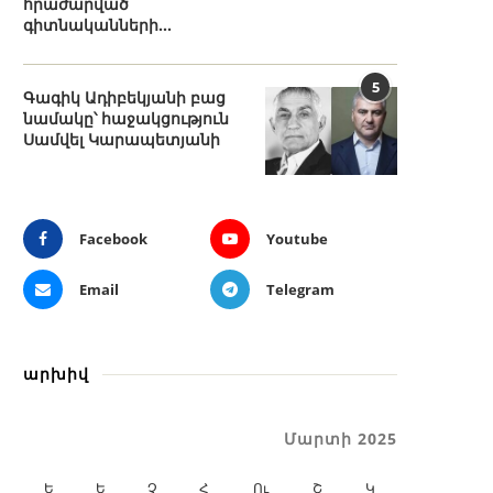
հրաժարված
գիտնականների...
5
Գագիկ Ադիբեկյանի բաց
նամակը՝ հաջակցություն
Սամվել Կարապետյանի
Facebook
Youtube
Email
Telegram
արխիվ
Մարտի 2025
Ե
Ե
Չ
Հ
Ու
Շ
Կ