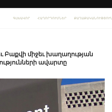
ԳԼԽԱՎՈՐ
ՀԱՂՈՐԴՈՒՄՆԵՐ
ՔԱՂԱՔԱԿԱՆՈՒԹՅՈՒ
 եւ Բաքվի միջեւ խաղաղության
ությունների ավարտը