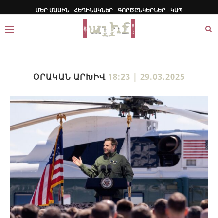
ՄԵՐ ՄԱՍԻՆ
ՀԵՂԻՆԱԿՆԵՐ
ԳՈՐԾԸՆԿԵՐՆԵՐ
ԿԱՊ
ՕՐԱԿԱՆ ԱՐԽԻՎ
18:23 | 29.03.2025