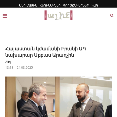
ՄԵՐ ՄԱՍԻՆ
ՀԵՂԻՆԱԿՆԵՐ
ԳՈՐԾԸՆԿԵՐՆԵՐ
ԿԱՊ
Հայաստան կժամանի Իրանի ԱԳ
նախարար Աբբաս Արաղչին
Aliq
13:18 | 24.03.2025