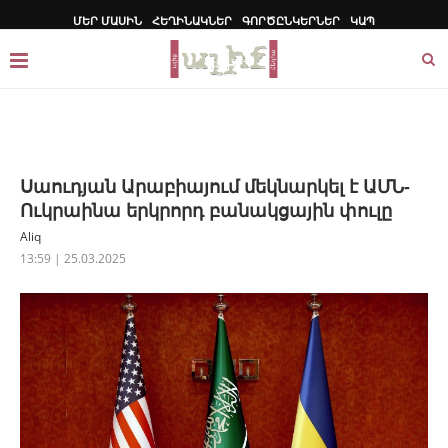
ՄԵՐ ՄԱՍԻՆ
ՀԵՂԻՆԱԿՆԵՐ
ԳՈՐԾԸՆԿԵՐՆԵՐ
ԿԱՊ
Սաուդյան Արաբիայում մեկնարկել է ԱՄՆ-
Ուկրաինա երկրորդ բանակցային փուլը
Aliq
13:59 | 25.03.2025