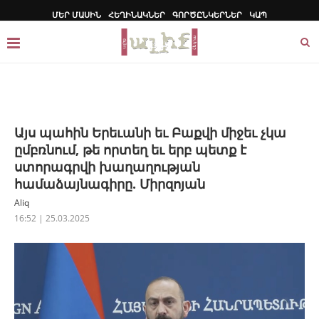
ՄԵՐ ՄԱՍԻՆ
ՀԵՂԻՆԱԿՆԵՐ
ԳՈՐԾԸՆԿԵՐՆԵՐ
ԿԱՊ
Այս պահին Երեւանի եւ Բաքվի միջեւ չկա
ըմբռնում, թե որտեղ եւ երբ պետք է
ստորագրվի խաղաղության
համաձայնագիրը. Միրզոյան
Aliq
16:52 | 25.03.2025