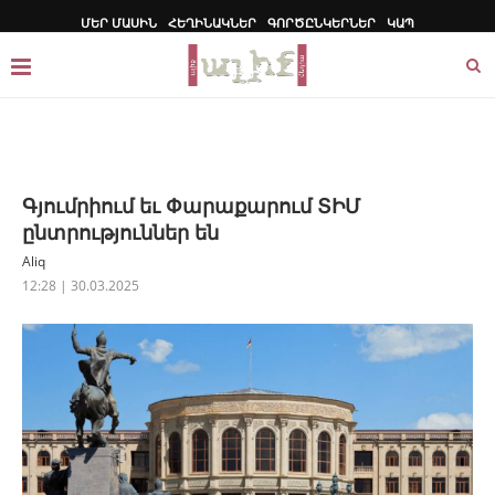
ՄԵՐ ՄԱՍԻՆ
ՀԵՂԻՆԱԿՆԵՐ
ԳՈՐԾԸՆԿԵՐՆԵՐ
ԿԱՊ
Գյումրիում եւ Փարաքարում ՏԻՄ
ընտրություններ են
Aliq
12:28 | 30.03.2025