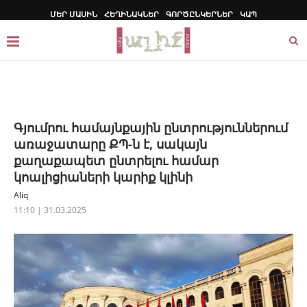
ՄԵՐ ՄԱՍԻՆ
ՀԵՂԻՆԱԿՆԵՐ
ԳՈՐԾԸՆԿԵՐՆԵՐ
ԿԱՊ
Գյումրու համայնքային ընտրություններում
առաջատարը ՔՊ-ն է, սակայն
քաղաքապետ ընտրելու համար
կոալիցիաների կարիք կլինի
Aliq
11:10 | 31.03.2025