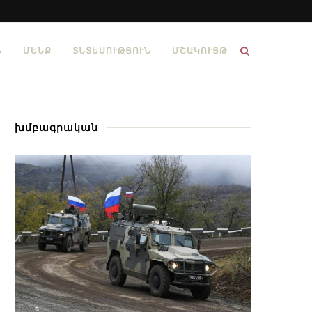
Ն
ՄԵՆՔ
ՏՆՏԵՍՈՒԹՅՈՒՆ
ՄՇԱԿՈՒՅԹ
խմբագրական