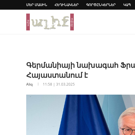
ՄԵՐ ՄԱՍԻՆ
ՀԵՂԻՆԱԿՆԵՐ
ԳՈՐԾԸՆԿԵՐՆԵՐ
ԿԱՊ
Գերմանիայի նախագահ Ֆրա
Հայաստանում է
Aliq
11:58 | 31.03.2025