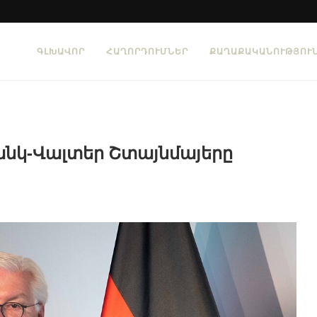
ԳԼԽԱՎՈՐ
ՀԱՂՈՐԴՈՒՄՆԵՐ
ՔԱՂԱՔԱԿԱՆՈՒԹՅՈՒ
նկ-Վալտեր Շտայնմայերը