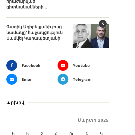
հրաժարված
գիտնականների...
5
Գագիկ Ադիբեկյանի բաց
նամակը՝ հաջակցություն
Սամվել Կարապետյանի
Facebook
Youtube
Email
Telegram
արխիվ
Մարտի 2025
Ե
Ե
Չ
Հ
Ու
Շ
Կ