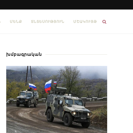
Ն
ՄԵՆՔ
ՏՆՏԵՍՈՒԹՅՈՒՆ
ՄՇԱԿՈՒՅԹ
խմբագրական