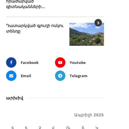
հրաժարված
գիտնականների...
5
Դատարկված գյուղի ոսկու
տենդը
Facebook
Youtube
Email
Telegram
արխիվ
Ապրիլի 2025
Ե
Ե
Չ
Հ
Ու
Շ
Կ