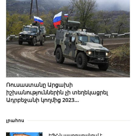
Ռուսաստանը Արցախի
իշխանություններին չի տեղեկացրել
Ադրբեջանի կողմից 2023...
լրահոս
ԵՊՀ-ն պարզաբանում է