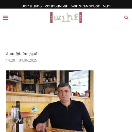
ՄԵՐ ՄԱՍԻՆ
ՀԵՂԻՆԱԿՆԵՐ
ԳՈՐԾԸՆԿԵՐՆԵՐ
ԿԱՊ
Հասմիկ Բալեյան
14:28 | 04.06.2025