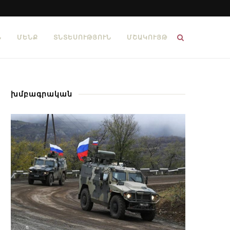
Ն
ՄԵՆՔ
ՏՆՏԵՍՈՒԹՅՈՒՆ
ՄՇԱԿՈՒՅԹ
խմբագրական