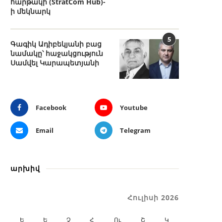
հարթակի (StratCom Hub)-
ի մեկնարկ
5
Գագիկ Ադիբեկյանի բաց
նամակը՝ հաջակցություն
Սամվել Կարապետյանի
Facebook
Youtube
Email
Telegram
արխիվ
Հուլիսի 2026
Ե
Ե
Չ
Հ
Ու
Շ
Կ