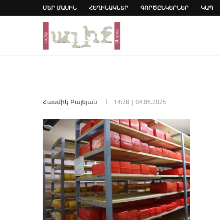
ՄԵՐ ՄԱՍԻՆ
ՀԵՂԻՆԱԿՆԵՐ
ԳՈՐԾԸՆԿԵՐՆԵՐ
ԿԱՊ
Հասմիկ Բալեյան
14:28 | 04.06.2025