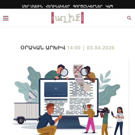
ՄԵՐ ՄԱՍԻՆ
ՀԵՂԻՆԱԿՆԵՐ
ԳՈՐԾԸՆԿԵՐՆԵՐ
ԿԱՊ
ՕՐԱԿԱՆ ԱՐԽԻՎ
14:00 | 03.04.2026