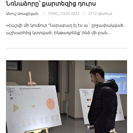
Նռնաձորը՝ քարտեզից դուրս
Անուշ Առաքելյան
19:00 | 23.01.2023
2112 դիտում
«Հաշվի մի կուճուր Ղարաբաղ էլ էս ա` շրջափակված,
աշխարհից կտրված։ Ենթադրենք՝ ինձ մի բան…