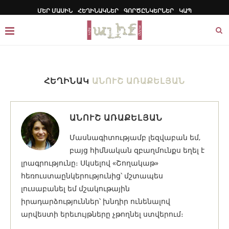
ՄԵՐ ՄԱՍԻՆ
ՀԵՂԻՆԱԿՆԵՐ
ԳՈՐԾԸՆԿԵՐՆԵՐ
ԿԱՊ
ՀԵՂԻՆԱԿ
ԱՆՈՒՇ ԱՌԱՔԵԼՅԱՆ
ԱՆՈՒՇ ԱՌԱՔԵԼՅԱՆ
Մասնագիտությամբ լեզվաբան եմ,
բայց հիմնական զբաղմունքս եղել է
լրագրությունը։ Սկսելով «Շողակաթ»
հեռուստաընկերությունից՝ մշտապես
լուսաբանել եմ մշակութային
իրադարձություններ՝ խնդիր ունենալով
արվեստի երեւույթները չթողնել ստվերում։