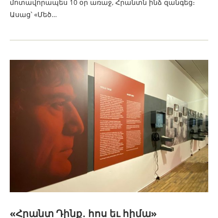
մոտավորապես 10 օր առաջ, Հրանտն ինձ զանգեց։
Ասաց՝ «Մեծ…
«Հրանտ Դինք․ հոս եւ հիմա»