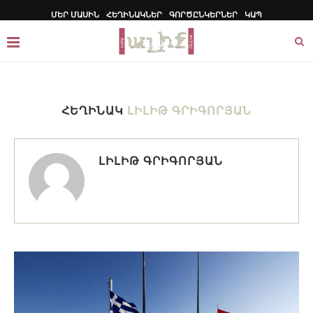
ՄԵՐ ՄԱՍԻՆ
ՀԵՂԻՆԱԿՆԵՐ
ԳՈՐԾԸՆԿԵՐՆԵՐ
ԿԱՊ
ՀԵՂԻՆԱԿ
ԼԻԼԻԹ ԳՐԻԳՈՐՅԱՆ
ԼԻԼԻԹ ԳՐԻԳՈՐՅԱՆ