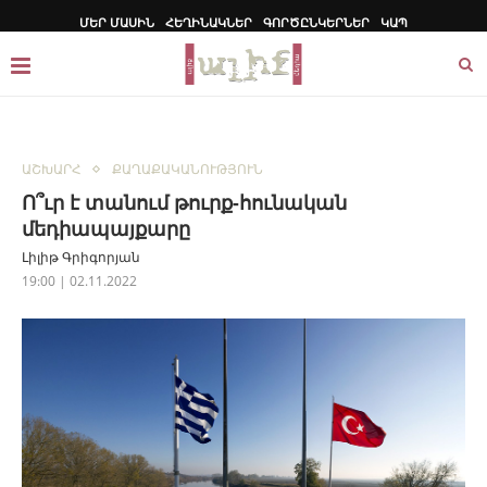
ՄԵՐ ՄԱՍԻՆ
ՀԵՂԻՆԱԿՆԵՐ
ԳՈՐԾԸՆԿԵՐՆԵՐ
ԿԱՊ
ԱՇԽԱՐՀ
ՔԱՂԱՔԱԿԱՆՈՒԹՅՈՒՆ
Ո՞ւր է տանում թուրք-հունական
մեդիապայքարը
Լիլիթ Գրիգորյան
19:00 | 02.11.2022