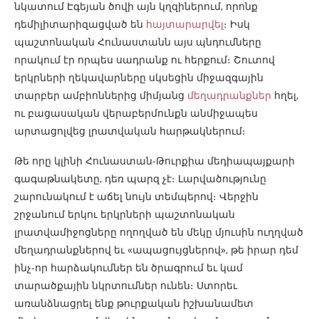
նկատում Էգեյան ծովի այն կղզիներում, որոնք
դեմիլիտարիզացված են
հայտարարվել
։ Իսկ
պաշտոնական Հունաստանն այս պնդումները
որակում էր որպես սադրանք ու հերքում։ Շուտով
երկրների ղեկավարները սկսեցին միջազգային
տարբեր ամբիոններից միմյանց
մեղադրանքներ
հղել,
ու բացասական վերաբերմունքն անմիջապես
արտացոլվեց լրատվական հարթակներում։
Թե որը կլինի Հունաստան-Թուրքիա մեդիապայքարի
գագաթնակետը, դեռ պարզ չէ։ Լարվածությունը
շարունակում է աճել նույն տեմպերով։ Վերջին
շրջանում երկու երկրների պաշտոնական
լրատվամիջոցները ողողված են մեկը մյուսին ուղղված
մեղադրանքներով եւ «ապացույցներով», թե իրար դեմ
ինչ-որ հարձակումներ են ծրագրում եւ կամ
տարածքային նկրտումներ ունեն։ Ստորեւ
առանձնացրել ենք թուրքական իշխանամետ