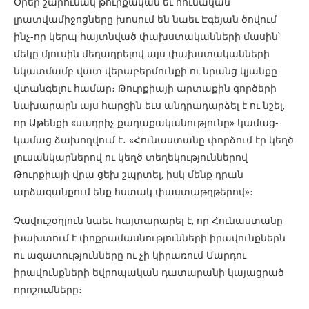
Օրեր շարունակ թուրքական եւ հունական
լրատվամիջոցները խոսում են նաեւ Էգեյան ծովում
ինչ-որ կերպ հայտնված փախստականների մասին՝
մեկը մյուսին մեղադրելով այս փախստականների
նկատմամբ վատ վերաբերմունքի ու նրանց կյանքը
վտանգելու համար։ Թուրքիայի արտաքին գործերի
նախարարն այս հարցին եւս անդրադարձել է ու նշել,
որ Աթենքի «սադրիչ քաղաքականությունը» կամաց-
կամաց ձախողվում է․ «Հունաստանը փորձում էր կեղծ
լուսանկարներով ու կեղծ տեղեկություններով
Թուրքիայի վրա ցեխ շպրտել, իսկ մենք դրան
արձագանքում ենք հստակ փաստաթղթերով»։
Չավուշօղլուն նաեւ հայտարարել է, որ Հունաստանը
խախտում է փոքրամասնությունների իրավունքներն
ու ազատությունները ու չի կիրառում Մարդու
իրավունքների եվրոպական դատարանի կայացրած
որոշումները։