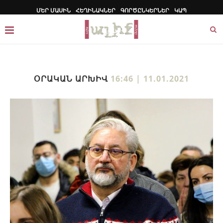
ՄԵՐ ՄԱՍԻՆ
ՀԵՂԻՆԱԿՆԵՐ
ԳՈՐԾԸՆԿԵՐՆԵՐ
ԿԱՊ
ՕՐԱԿԱՆ ԱՐԽԻՎ
16:46 | 11.01.2021