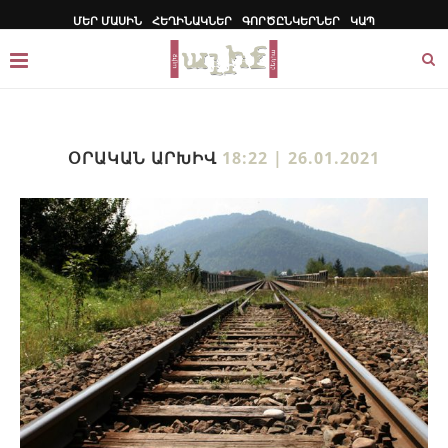
ՄԵՐ ՄԱՍԻՆ
ՀԵՂԻՆԱԿՆԵՐ
ԳՈՐԾԸՆԿԵՐՆԵՐ
ԿԱՊ
ՕՐԱԿԱՆ ԱՐԽԻՎ
18:22 | 26.01.2021