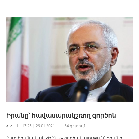
Իրանը՝ հավասարակշռող գործոն
aliq
17:25 | 26.01.2021
64 դիտում
Ըստ իրանական «ԻՐՆԱ» գործակալության՝ Իրանի