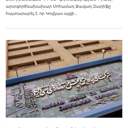
արտգործնախախար Մոհամադ Ջավադ Զարիֆը
հայտարարել է, որ Կովկաս այցի…