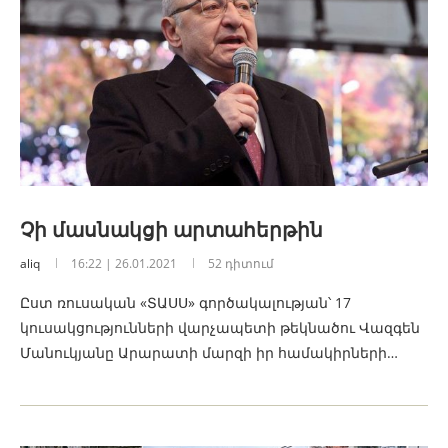
Չի մասնակցի արտահերթին
aliq
16:22 | 26.01.2021
52 դիտում
Ըստ ռուսական «ՏԱՍՍ» գործակալության՝ 17
կուսակցությունների վարչապետի թեկնածու Վազգեն
Մանուկյանը Արարատի մարզի իր համակիրների…