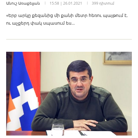
Անուշ Առաքելյան
15:58 | 26.01.2021
399 դիտում
«Երբ արկը քեզանից մի քանի մետր հեռու պայթում է,
ու աչքերդ փակ սպասում ես…