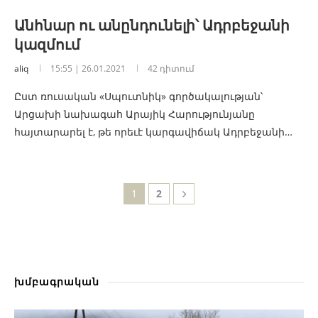
Անհնար ու անընդունելի՝ Ադրբեջանի
կազմում
aliq
15:55 | 26.01.2021
42 դիտում
Ըստ ռուսական «Սպուտնիկ» գործակալության՝
Արցախի նախագահ Արայիկ Հարությունյանը
հայտարարել է, թե որեւէ կարգավիճակ Ադրբեջանի…
1
2
խմբագրական