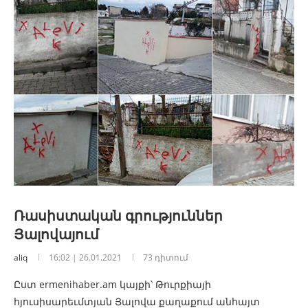
Ռասիստական գրություններ
Յալովայում
aliq
16:02 | 26.01.2021
73 դիտում
Ըստ ermenihaber.am կայքի՝ Թուրքիայի
հյուսիսարեւմտյան Յալովա քաղաքում անհայտ