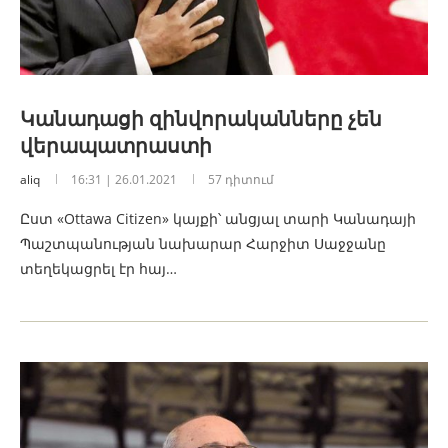
Կանադացի զինվորականները չեն
վերապատրաստի
aliq
16:31 | 26.01.2021
57 դիտում
Ըստ «Ottawa Citizen» կայքի՝ անցյալ տարի Կանադայի
Պաշտպանության նախարար Հարջիտ Սաջջանը
տեղեկացրել էր հայ…