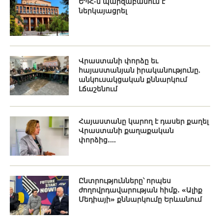
ԵՊՀ-ն պարզաբանում է
ներկայացրել
Վրաստանի փորձը եւ
հայաստանյան իրականությունը.
անկուսակցական քննարկում
Լճաշենում
Հայաստանը կարող է դասեր քաղել
Վրաստանի քաղաքական
փորձից․...
Ընտրությունները՝ որպես
ժողովրդավարության հիմք․ «Ալիք
Մեդիայի» քննարկումը Երևանում