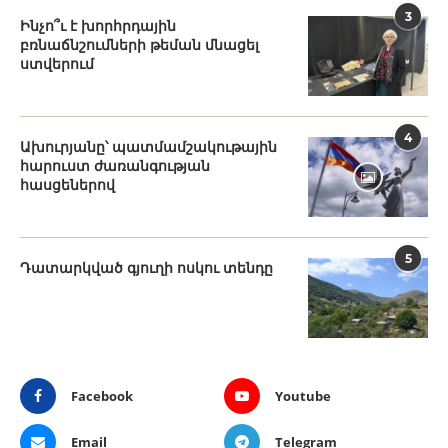
3
Ինչո՞ւ է խորհրդային
բռնաճնշումների թեման մնացել
ստվերում
4
Ախուրյանը՝ պատմամշակութային
հարուստ ժառանգության
հասցեներով
5
Դատարկված գյուղի ոսկու տենդը
Facebook
Youtube
Email
Telegram