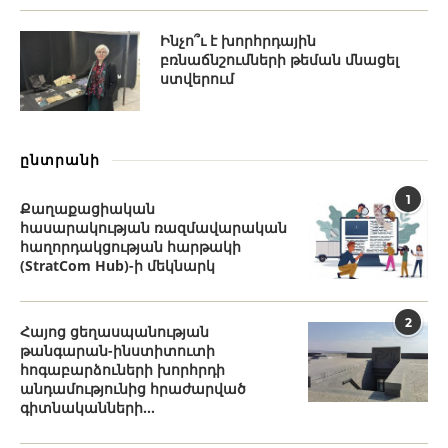
Ինչո՞ւ է խորհրդային
բռնաճնշումների թեման մնացել
ստվերում
ընտրանի
1
Քաղաքացիական
հասարակության ռազմավարական
հաղորդակցության հարթակի
(StratCom Hub)-ի մեկնարկ
2
Հայոց ցեղասպանության
թանգարան-ինստիտուտի
հոգաբարձուների խորհրդի
անդամությունից հրաժարված
գիտնականների...