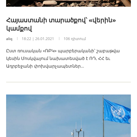
Հայաստանի տարածքով՝ «վերին»
կամքով
aliq
18:22 | 26.01.2021
106 դիտում
Ըստ ռուսական «ՌԲԿ» պարբերականի՝ շաբաթվա
կեսին Մոսկվայում նախատեսված է ՌԴ, ՀՀ եւ
Ադրբեջանի փոխվարչապետներ…