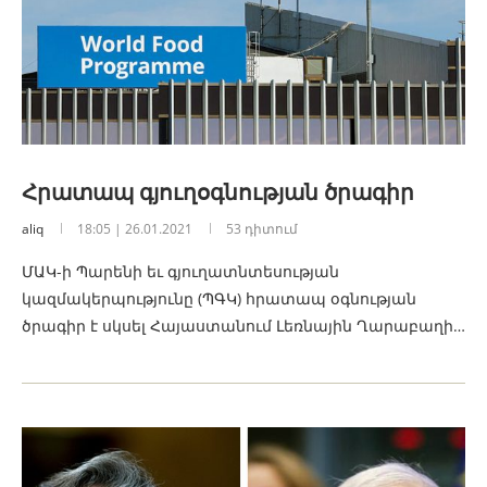
Հրատապ գյուղօգնության ծրագիր
aliq
18:05 | 26.01.2021
53 դիտում
ՄԱԿ-ի Պարենի եւ գյուղատնտեսության
կազմակերպությունը (ՊԳԿ) հրատապ օգնության
ծրագիր է սկսել Հայաստանում Լեռնային Ղարաբաղի…