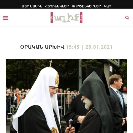
ՄԵՐ ՄԱՍԻՆ
ՀԵՂԻՆԱԿՆԵՐ
ԳՈՐԾԸՆԿԵՐՆԵՐ
ԿԱՊ
ՕՐԱԿԱՆ ԱՐԽԻՎ
15:45 | 28.01.2021