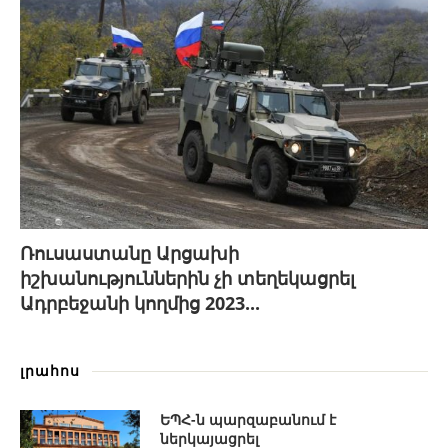
Ռուսաստանը Արցախի
իշխանություններին չի տեղեկացրել
Ադրբեջանի կողմից 2023...
լրահոս
ԵՊՀ-ն պարզաբանում է
ներկայացրել