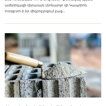
ամերիկացի դերասան Լեոնարդո դի Կապրիոն
Instagram-ի իր միկրոբլոգում բաց…