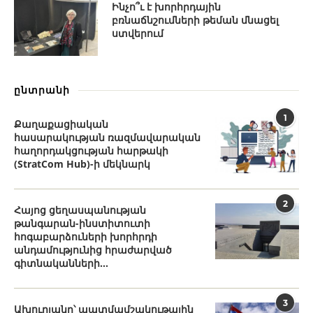
Ինչո՞ւ է խորհրդային
բռնաճնշումների թեման մնացել
ստվերում
ընտրանի
1
Քաղաքացիական
հասարակության ռազմավարական
հաղորդակցության հարթակի
(StratCom Hub)-ի մեկնարկ
2
Հայոց ցեղասպանության
թանգարան-ինստիտուտի
հոգաբարձուների խորհրդի
անդամությունից հրաժարված
գիտնականների...
3
Ախուրյանը՝ պատմամշակութային