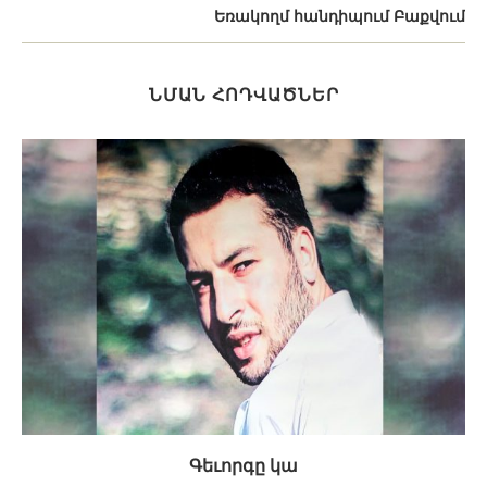
Եռակողմ հանդիպում Բաքվում
ՆՄԱՆ ՀՈԴՎԱԾՆԵՐ
Գեւորգը կա