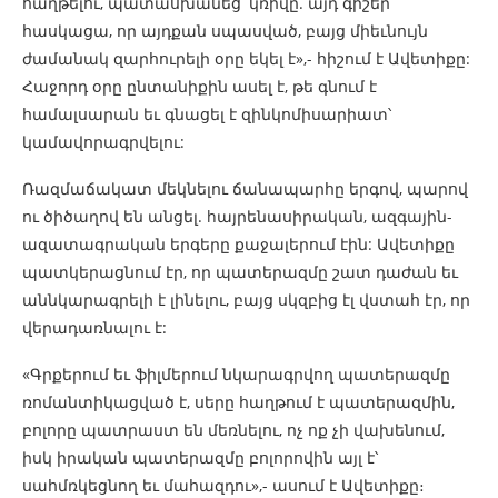
հաղթելու, պատասխանեց՝ կռիվը. այդ գիշեր
հասկացա, որ այդքան սպասված, բայց միեւնույն
ժամանակ զարհուրելի օրը եկել է»,- հիշում է Ավետիքը:
Հաջորդ օրը ընտանիքին ասել է, թե գնում է
համալսարան եւ գնացել է զինկոմիսարիատ՝
կամավորագրվելու:
Ռազմաճակատ մեկնելու ճանապարհը երգով, պարով
ու ծիծաղով են անցել. hայրենասիրական, ազգային-
ազատագրական երգերը քաջալերում էին: Ավետիքը
պատկերացնում էր, որ պատերազմը շատ դաժան եւ
աննկարագրելի է լինելու, բայց սկզբից էլ վստահ էր, որ
վերադառնալու է:
«Գրքերում եւ ֆիլմերում նկարագրվող պատերազմը
ռոմանտիկացված է, սերը հաղթում է պատերազմին,
բոլորը պատրաստ են մեռնելու, ոչ ոք չի վախենում,
իսկ իրական պատերազմը բոլորովին այլ է՝
սահմռկեցնող եւ մահազդու»,- ասում է Ավետիքը։