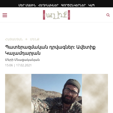
ՄԵՐ ՄԱՍԻՆ
ՀԵՂԻՆԱԿՆԵՐ
ԳՈՐԾԸՆԿԵՐՆԵՐ
ԿԱՊ
ՀԱՅԱՍՏԱՆ
ՄԵՆՔ
Պատերազմական դրվագներ: Ավետիք
Կալամդարյան
Մերի Մնացականյան
15:06 | 17.02.2021