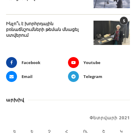
5
Ինչո՞ւ է խորհրդային
բռնաճնշումների թեման մնացել
ստվերում
Facebook
Youtube
Email
Telegram
արխիվ
Փետրվարի 2021
Ե
Ե
Չ
Հ
Ու
Շ
Կ