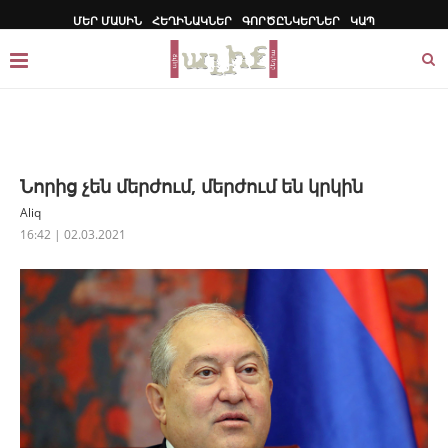
ՄԵՐ ՄԱՍԻՆ
ՀԵՂԻՆԱԿՆԵՐ
ԳՈՐԾԸՆԿԵՐՆԵՐ
ԿԱՊ
Նորից չեն մերժում, մերժում են կրկին
Aliq
16:42 | 02.03.2021