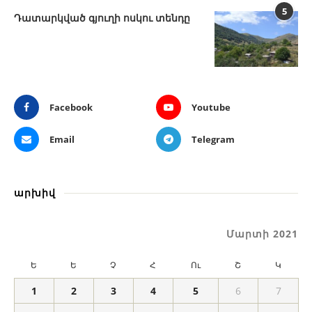
5
Դատարկված գյուղի ոսկու տենդը
Facebook
Youtube
Email
Telegram
արխիվ
Մարտի 2021
Ե
Ե
Չ
Հ
Ու
Շ
Կ
1
2
3
4
5
6
7