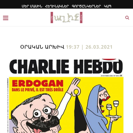
ՄԵՐ ՄԱՍԻՆ
ՀԵՂԻՆԱԿՆԵՐ
ԳՈՐԾԸՆԿԵՐՆԵՐ
ԿԱՊ
ՕՐԱԿԱՆ ԱՐԽԻՎ
19:37 | 26.03.2021