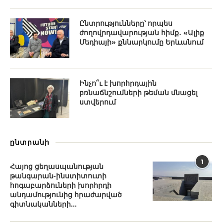
Ընտրությունները՝ որպես
ժողովրդավարության հիմք․ «Ալիք
Մեդիայի» քննարկումը Երևանում
Ինչո՞ւ է խորհրդային
բռնաճնշումների թեման մնացել
ստվերում
ընտրանի
1
Հայոց ցեղասպանության
թանգարան-ինստիտուտի
հոգաբարձուների խորհրդի
անդամությունից հրաժարված
գիտնականների...