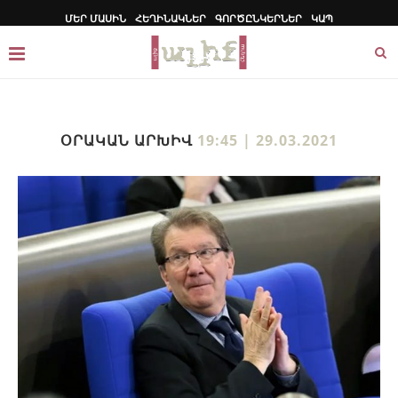
ՄԵՐ ՄԱՍԻՆ
ՀԵՂԻՆԱԿՆԵՐ
ԳՈՐԾԸՆԿԵՐՆԵՐ
ԿԱՊ
ՕՐԱԿԱՆ ԱՐԽԻՎ
19:45 | 29.03.2021