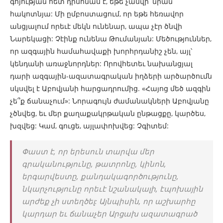
գոյության հետ դիսոնաս է, եթե չասվի՝ նրան
հակոտնյա: Մի ըմբոստացում, որ եթե հեռավոր
անցյալում որեւէ մեկն ունենար, ապա չէր ծնվի
Նարեկացի: Չէինք ունենա Թումանյան: Մեծություններ,
որ ազգային համահավաքի խորհրդանիշ չեն, այլ՝
կենդանի առաջնորդներ: Որովհետեւ նախանցյալ
դարի ազգային-ազատագրական իղձերի արծարծումն
սկսվել է Աբովյանի հարցադրումից. «Հայոց մեծ ազգին
չե՞ք ճանաչում»: Նորագույն ժամանակների Աբովյանը
չծնվեց, եւ մեր քաղաքակրթական ընթացքը, կարծես,
խզվեց: Կամ, գուցե, այլափոխվեց: Չգիտեմ:
Փաստ է, որ երեսուն տարվա մեր
գրականությունը, թատրոնը, կինոն,
երգարվեստը, քանդակագործությունը,
նկարչությունը որեւէ նշանակալի, էպոխային
արժեք չի ստեղծել: Այնպիսին, որ աշխարհը
կարդար եւ ճանաչեր Արցախ ազատագրած