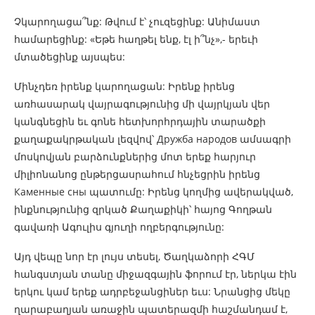
Չկարողացա՞նք: Թվում է՝ չուզեցինք: Անիմաստ
համարեցինք: «Եթե հաղթել ենք, էլ ի՞նչ»,- երեւի
մտածեցինք այսպես:
Մինչդեռ իրենք կարողացան: Իրենք իրենց
առհասարակ վայրագությունից մի վայրկյան վեր
կանգնեցին եւ գոնե հետխորհրդային տարածքի
քաղաքակրթական լեզվով՝ Дружба народов ամսագրի
մոսկովյան բարձունքներից մոտ երեք հարյուր
միլիոնանոց ընթերցասրահում հնչեցրին իրենց
Каменные сны պատումը: Իրենց կողմից ավերակված,
ինքնությունից զրկած Քաղաքիկի՝ հայոց Գողթան
գավառի Ագուլիս գյուղի ողբերգությունը:
Այդ վեպը նոր էր լույս տեսել, Ծաղկաձորի ՀԳՄ
հանգստյան տանը միջազգային ֆորում էր, ներկա էին
երկու կամ երեք ադրբեջանցիներ եւս: Նրանցից մեկը
ղարաբաղյան առաջին պատերազմի հաշմանդամ է,