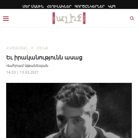
ՄԵՐ ՄԱՍԻՆ
ՀԵՂԻՆԱԿՆԵՐ
ԳՈՐԾԸՆԿԵՐՆԵՐ
ԿԱՊ
ՀԱՅԱՍՏԱՆ
ՄԵՆՔ
Եւ իրականությունն ասաց
Վահրամ Աթանեսյան
14:33 | 13.03.2021