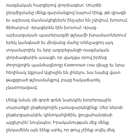
ռազմական հարցերով փորձագետ: Սուրճի
ընդմիջմանը մենք զարմանքով նայում էինք, թե վրացի
եւ աբխազ մասնակիցներն ինչպես են շփվում, խոսում,
ծիծաղում: Վրացերեն էին խոսում: Վրաց-
աբխազական պատերազմի թշնամի խրամատներում
երեկ կանգնած եւ միմյանց մահը տենչացող այդ
տղամարդիկ: Եւ երբ ադրբեջանցի ռազմական
փորձագետին ասացի, որ վաղվա օրով իրենց
ժողովրդին պանծացնողը Каменные сны վեպը եւ նրա
հեղինակ Աքրամ Այլիսլին են լինելու, նա նայեց վատ
թաքցրած թշնամանքով, բայց հակաճառել
չկարողացավ:
Մենք նման մի գործ գոնե նախկին խորհրդային
տարածքի ընթերցողին չառաջարկեցինք: Մեր ներսի
ընթերցարանին, կինոդահլիճին, ցուցահանդեսի
այցելուին՝ նույնպես: Իրականության մեջ մենք
ընդամենն այն էինք արել, որ թույլ չէինք տվել մեզ