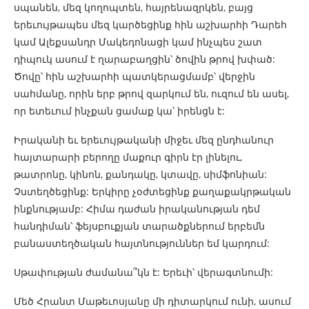
սպանեն, մեզ կողոպտեն, հայրենազրկեն, բայց
երեւույթապես մեզ կարծեցինք հին աշխարհի Դարեհ
կամ Ալեքսանդր Մակեդոնացի կամ ինչպես շատ
դիպուկ ասում է ղարաբաղցին՝ ծովին թրով խփած:
Ծովը՝ հին աշխարհի պատկերացմամբ՝ վերջին
սահմանը, որին երբ թրով զարկում են, ուզում են ասել,
որ ետեւում ինչքան ցամաք կա՝ իրենցն է:
Իրականի եւ երեւույթականի միջեւ մեզ ընդհանուր
հայտարարի բերողը մաքուր գիրն էր լինելու,
թատրոնը, կինոն, քանդակը, կտավը, սիմֆոնիան:
Չստեղծեցինք: Երկիրը չօժտեցինք քաղաքակրթական
ինքնությամբ: Հիմա դաժան իրականության դեմ
հանդիման՝ ֆեյսբուքյան տարածքներում երբեմն
բանաստեղծական հայտնություններ եմ կարդում:
Սթափության ժամանա՞կն է: Երեւի՝ վերագտնումի:
Մեծ Հրանտ Մաթեւոսյանը մի դիտարկում ունի, ասում