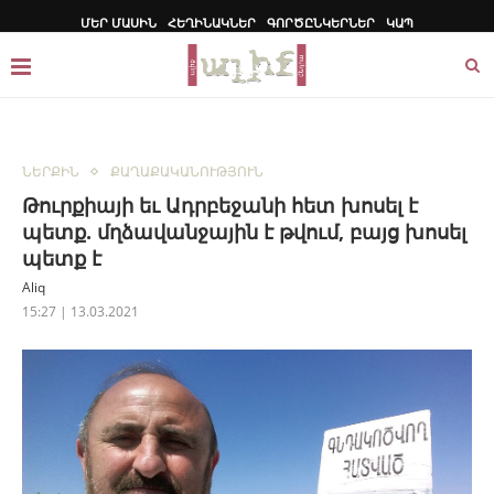
ՄԵՐ ՄԱՍԻՆ
ՀԵՂԻՆԱԿՆԵՐ
ԳՈՐԾԸՆԿԵՐՆԵՐ
ԿԱՊ
ՆԵՐՔԻՆ
ՔԱՂԱՔԱԿԱՆՈՒԹՅՈՒՆ
Թուրքիայի եւ Ադրբեջանի հետ խոսել է
պետք. մղձավանջային է թվում, բայց խոսել
պետք է
Aliq
15:27 | 13.03.2021