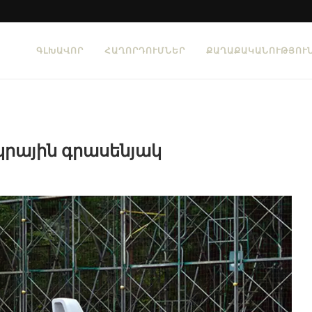
ԳԼԽԱՎՈՐ
ՀԱՂՈՐԴՈՒՄՆԵՐ
ՔԱՂԱՔԱԿԱՆՈՒԹՅՈՒ
կրային գրասենյակ