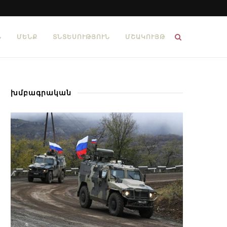
Ն
ՄԵՆՔ
ՏՆՏԵՍՈՒԹՅՈՒՆ
ՄՇԱԿՈՒՅԹ
խմբագրական