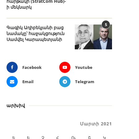
հարթակի (StratCom Hub)-
ի մեկնարկ
5
Գագիկ Ադիբեկյանի բաց
նամակը՝ հաջակցություն
Սամվել Կարապետյանի
Facebook
Youtube
Email
Telegram
արխիվ
Մարտի 2021
Ե
Ե
Չ
Հ
Ու
Շ
Կ