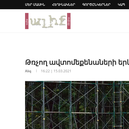
ՄԵՐ ՄԱՍԻՆ
ՀԵՂԻՆԱԿՆԵՐ
ԳՈՐԾԸՆԿԵՐՆԵՐ
ԿԱՊ
Թռչող ավտոմեքենաների եր
Aliq
16:22 | 15.03.2021