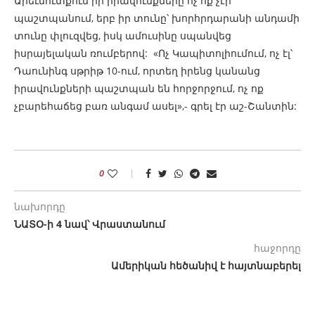
Արեւմուտքում իր իրավունքները ոչ ոք չէր
պաշտպանում, երբ իր տունը՝ խորհրդարանի անդամի
տունը փլուզվեց, իսկ ամուսինը սպանվեց
իսրայելական ռումբերով: «Ոչ Կապիտոլիումում, ոչ էլ՝
Դաունինգ սթրիթ 10-ում, որտեղ իրենց կանանց
իրավունքների պաշտպան են հորջորջում, ոչ ոք
չբարեհաճեց բառ անգամ ասել»,- գրել էր աշ-Շանտին:
0
նախորդը
ՆԱՏՕ-ի 4 նավ՝ Վրաստանում
հաջորդը
Ամերիկան հեծանիվ է հայտնաբերել