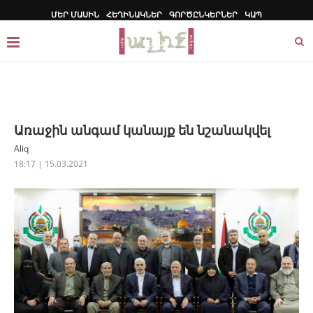
ՄԵՐ ՄԱՍԻՆ
ՀԵՂԻՆԱԿՆԵՐ
ԳՈՐԾԸՆԿԵՐՆԵՐ
ԿԱՊ
Առաջին անգամ կանայք են նշանակվել
Aliq
18:17 | 15.03.2021