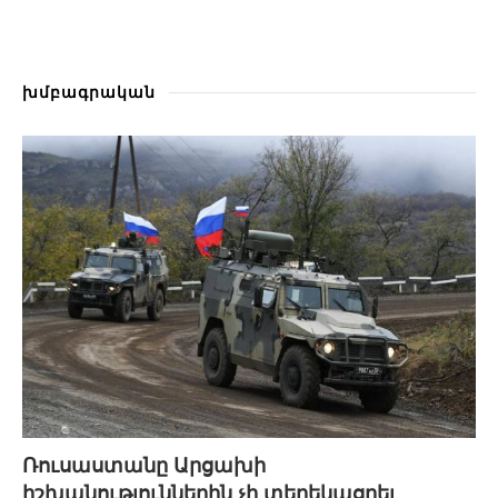
խմբագրական
Ռուսաստանը Արցախի
իշխանություններին չի տեղեկացրել