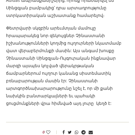
Adidas ապրանքանիշերից, որոնք հրաժարվել են
Սինցզյան բամբակից՝ դրա արտադրությունը
ստրկատիրական աշխատանք համարելով։
Փետրվարի սկզբին արեւմտյան մամուլը
հրապարակեց նոր զեկույցներ Չինաստանի
իշխանությունների կողմից ույղուրների նկատմամբ
վատ վերաբերմունքի մասին: Այս անգամ խոսքը
Չինաստանի Սինցզյան-Ույգուրական ինքնավար
մարզի այսպես կոչված վերակրթական
ճամբարներում ույղուր կանանց սիստեմատիկ
բռնաբարության մասին էր: Չինաստանի
արտգործնախարարությունը նշել է, որ
մի քանի
նախկին բանտարկյալների եւ պահակի
ցուցմունքների վրա հիմնված այդ լուրը
կեղծ է:
0