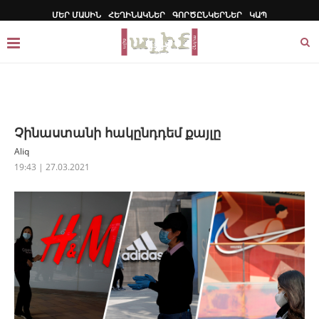
ՄԵՐ ՄԱՍԻՆ
ՀԵՂԻՆԱԿՆԵՐ
ԳՈՐԾԸՆԿԵՐՆԵՐ
ԿԱՊ
Չինաստանի հակընդդեմ քայլը
Aliq
19:43 | 27.03.2021