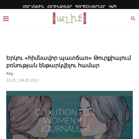
ՄԵՐ ՄԱՍԻՆ
ՀԵՂԻՆԱԿՆԵՐ
ԳՈՐԾԸՆԿԵՐՆԵՐ
ԿԱՊ
Երկու «հիմնավոր պատճառ» Թուրքիայում
բռնության ենթարկվելու համար
Aliq
22:35 | 04.05.2021